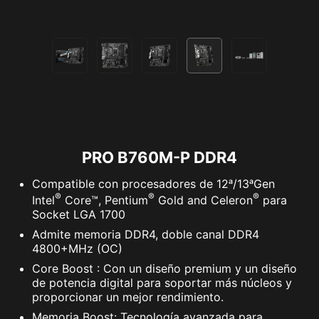
SEGURIDAD DEL SISTEMA
Todas las Placas Madre de la serie PRO de MSI
tienen la función de SEGURIDAD en la BIOS
para proteger todos los archivos privados, ya
sea para uso profesional o diario.
PRO B760M-P DDR4
Compatible con procesadores de 12ᵃ/13ᵃGen
ARRANQUE SEGURO
®
®
®
Intel
Core™, Pentium
Gold and Celeron
para
El arranque seguro es un estándar
Socket LGA 1700
de seguridad para garantizar que
Admite memoria DDR4, doble canal DDR4
un dispositivo arranque utilizando
4800+MHz (OC)
sólo software de confianza.
Core Boost : Con un diseño premium y un diseño
Cuando se inicia el PC, el firmware
de potencia digital para soportar más núcleos y
comprueba la firma de cada
proporcionar un mejor rendimiento.
software de arranque, incluidos los
Memoria Boost: Tecnología avanzada para