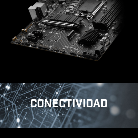
CLICK BIOS 5
Saca más partido a una BIOS cargada y
diseñada para facilitar su uso. Ajusta la placa
base para obtener rendimiento en juegos,
eficiencia o récords mundiales de overclocking.
EZ-MODE
MODO AVANZADO
CONECTIVIDAD