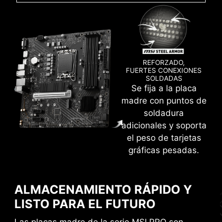
REFORZADO,
FUERTES CONEXIONES
SOLDADAS
Se fija a la placa
Crea tu propia obra maestra colorida con
madre con puntos de
facilidad. ¡Añade cualquier color que desees
soldadura
con solo unos clics!
adicionales y soporta
el peso de tarjetas
gráficas pesadas.
ALMACENAMIENTO RÁPIDO Y
INTERFAZ EXCLUSIVA DE
LISTO PARA EL FUTURO
AIDA64 EXTREME
Las placas madre de la serie MSI PRO son