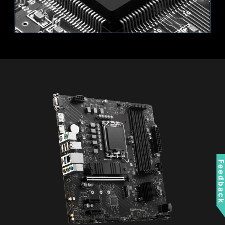
unos minutos desde la utilidad de configuración
de la CMOS.
MONITOR DE HARDWARE
Obtenga acceso inmediato a la información
crítica de su hardware en tiempo real, incluida
Admite dispositivos RGB de 12 V.
la temperatura, la capacidad de memoria, la
velocidad de reloj y el voltaje.
PRUEBA DE MEMORIA
Obtenga una velocidad extrema de la memoria
de su sistema y consiga un mayor rendimiento.
Feedbac
BÚSQUEDA Y FAVORITOS
Una opción permanente de búsqueda y
favoritos en la esquina superior derecha permite
desplazarse rápidamente por los menús de la
BIOS.