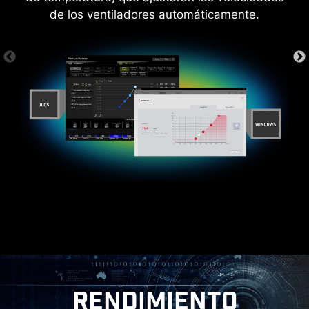
de los ventiladores automáticamente.
DISEÑO AMISTOSO
 ESD
CERTIFICADO PARA WINDOWS
11
RENDIMIENTO