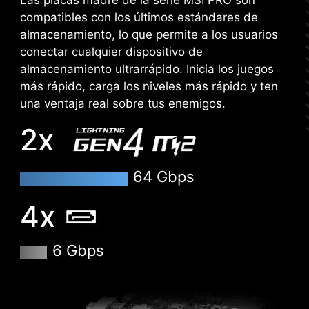
Las placas madres MSI ofrecen 60 días de
compatibles con los últimos estándares de
prueba gratuita de AIDA64 Extreme - edición
almacenamiento, lo que permite a los usuarios
MSI. AIDA64 Extreme es una aplicación
conectar cualquier dispositivo de
todopoderosa para información del sistema,
almacenamiento ultrarrápido. Inicia los juegos
diagnósticos y benchmarks. Con la aplicación,
más rápido, carga los niveles más rápido y ten
puede supervisar la información detallada de
una ventaja real sobre tus enemigos.
hardware y software en PC y guardarlo en un
archivo en múltiples formatos como CSV y
2x
HTML.
64 Gbps
4x
6 Gbps