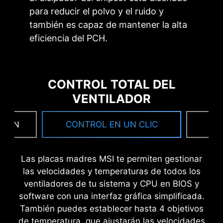
para reducir el polvo y el ruido y
también es capaz de mantener la alta
eficiencia del PCH.
CONTROL TOTAL DEL
VENTILADOR
 FAN
CONTROL EN UN CLIC
F
Las placas madres MSI te permiten gestionar
las velocidades y temperaturas de todos los
ventiladores de tu sistema y CPU en BIOS y
software con una interfaz gráfica simplificada.
También puedes establecer hasta 4 objetivos
de temperatura, que ajustarán las velocidades