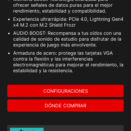
ofrecer señales de datos puras para el mejor
controladores de firmware UEFI,
rendimiento, estabilidad y compatibilidad.
las aplicaciones EFI y el sistema
Experiencia ultrarrápida: PCIe 4.0, Lightning Gen4
operativo. El PC arranca mientras
x4 M.2 con M.2 Shield Frozr
las firmas son válidas.
AUDIO BOOST: Recompensa a tus oídos con una
BAR REDIMENSIONABLE
calidad de sonido de estudio para disfrutar de la
experiencia de juego más envolvente.
BAR redimensionable (Re-Size BAR) es una
Armadura de acero: protege las tarjetas VGA
función avanzada de PCI Express que permite a
contra la flexión y las interferencias
la CPU acceder a toda la memoria de vídeo de
electromagnéticas para mejorar el rendimiento, la
estabilidad y la resistencia.
la GPU a la vez y mejorar el rendimiento.
CONFIGURACIONES
DÓNDE COMPRAR