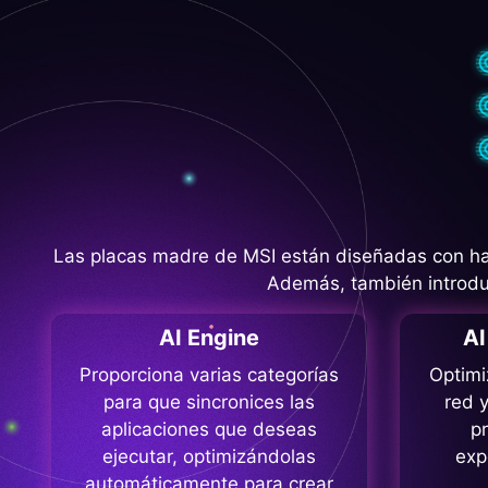
Las placas madre de MSI están diseñadas con har
Además, también introduc
AI Engine
A
Proporciona varias categorías
Optimi
para que sincronices las
red y
aplicaciones que deseas
p
ejecutar, optimizándolas
exp
automáticamente para crear