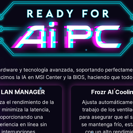
dware y tecnología avanzada, soportando perfectamente
imos la IA en MSI Center y la BIOS, haciendo que todo
I LAN MANAGER
Frozr AI Cooli
za el rendimiento de la
Ajusta automáticame
 minimiza la latencia,
trabajo de los ventil
roporcionando una
para asegurar que el 
eriencia en línea sin
se mantenga frío, est
interrupciones.
con un alto rendimi