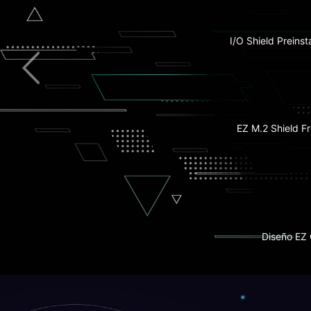
Lightning US
I/O Shield Preinst
Heatsink Ex
5G
Wi
EZ M.2 Shield Fr
1x Slot PCIe 5.
PCB de Grado Servidor de 
con Cobre Engrosado
Diseño EZ