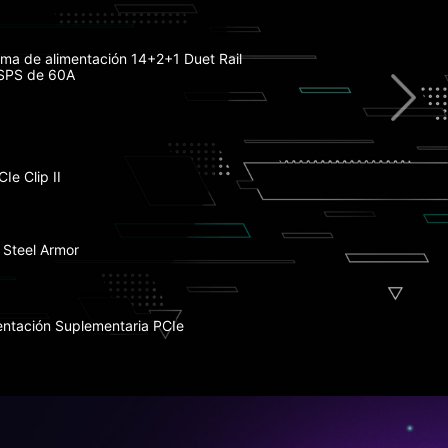
ry Boost
ema de alimentación 14+2+1 Duet Rail
SPS de 60A
Ie Clip II
sink con 7W/mK Pad Térmico
tning Gen 5
 Steel Armor
lots PCIe 4.0 M.2
entación Suplementaria PCIe