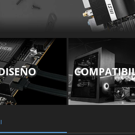
DISEÑO
COMPATIBI
I