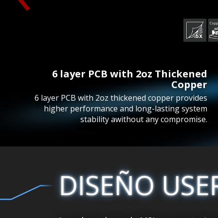
6 layer PCB with 2oz Thickened
Copper
6 layer PCB with 2oz thickened copper provides
higher performance and long-lasting system
stability awithout any compromise.
DISEÑO USE