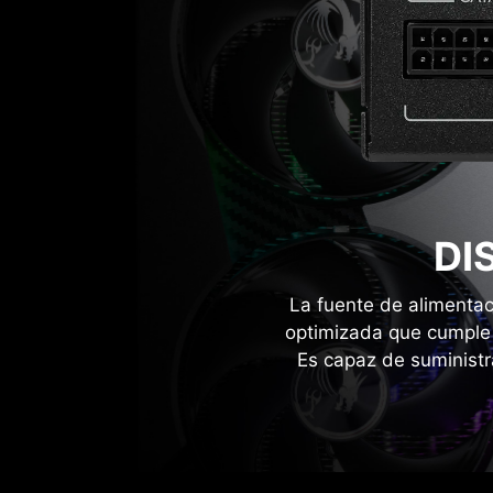
mejora significativamente la precisión. Esta arqu
ajustes dinámicos, proporcionando una salida d
eficiente.
DI
La fuente de alimentac
optimizada que cumple 
Es capaz de suministr