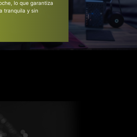
3X
oche, lo que garantiza
 tranquila y sin
de potencia de la GPU