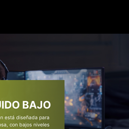
E DE ALIMENTACIÓN DEFI
 salida que cumple con la guía PSDG (Power Supply Design 
ión puede soportar hasta un 220 % de variación de potenci
variación de potencia de la GPU.
UIDO BAJO
ón está diseñada para
osa, con bajos niveles