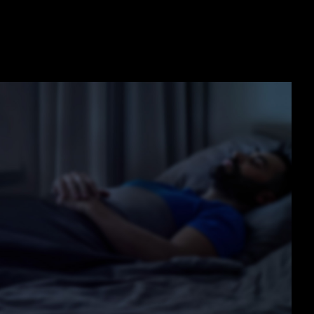
NITIVA
Guide) ATX 3.1 de Intel.
a total y tres veces la