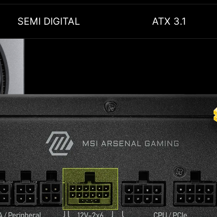
SEMI DIGITAL
ATX 3.1
EFICIENCIA
ne un impacto significativo
ción Gold destaca como un
gética, garantizando que su
AL
umo energético y funcione
iencia.
grado (IC) para controlar el
a de entrada (LLC), lo que