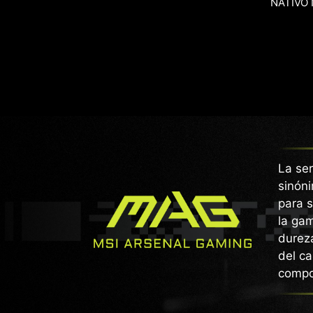
NATIVO 
La se
sinóni
para s
la ga
dureza
del ca
compon