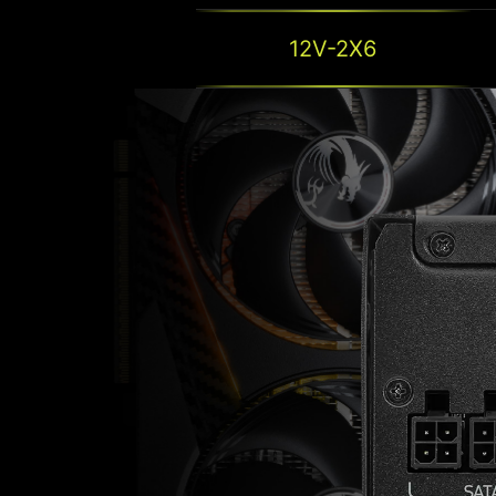
12V-2X6
CERTIFICACIÓN DE 
GOLD
La eficiencia de su fuente de alimentación tie
en el consumo energético total. La certifica
referente fiable en materia de eficiencia ener
SEMI DIGIT
fuente de alimentación ofrezca un menor cons
con mayores niveles de efic
Esta fuente de alimentación incluye un circuito inte
factor de potencia (PFC) y la controlada por líne