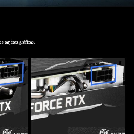
 tarjetas gráficas.
3
4