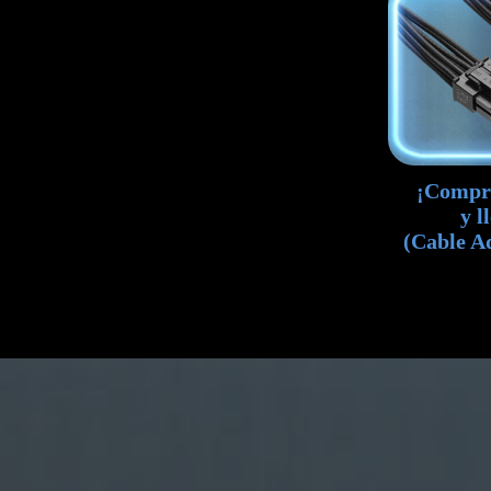
¡Compra
y l
(Cable A