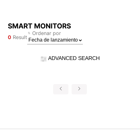
SMART MONITORS
Compare Result
Ordenar por
0
Result
*
Las diferencias están marcadas en rojo.
Filter
Filter
Atrás
ADVANCED SEARCH
{{feature}}
Clear All
Reiniciar
{{thistitle1[key] || title[key]}}
{{item}}