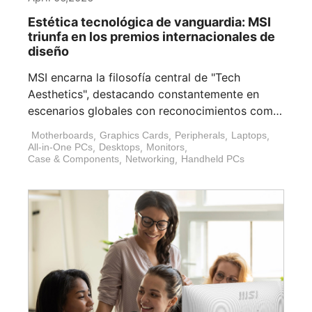
Estética tecnológica de vanguardia: MSI
triunfa en los premios internacionales de
diseño
MSI encarna la filosofía central de "Tech
Aesthetics", destacando constantemente en
escenarios globales con reconocimientos como
el Red Dot [...]
Motherboards
,
Graphics Cards
,
Peripherals
,
Laptops
,
All-in-One PCs
,
Desktops
,
Monitors
,
Case & Components
,
Networking
,
Handheld PCs