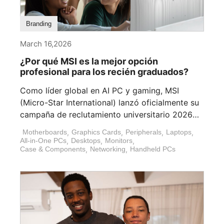
Branding
March 16,2026
¿Por qué MSI es la mejor opción
profesional para los recién graduados?
Como líder global en AI PC y gaming, MSI
(Micro-Star International) lanzó oficialmente su
campaña de reclutamiento universitario 2026
[...]
Motherboards
,
Graphics Cards
,
Peripherals
,
Laptops
,
All-in-One PCs
,
Desktops
,
Monitors
,
Case & Components
,
Networking
,
Handheld PCs