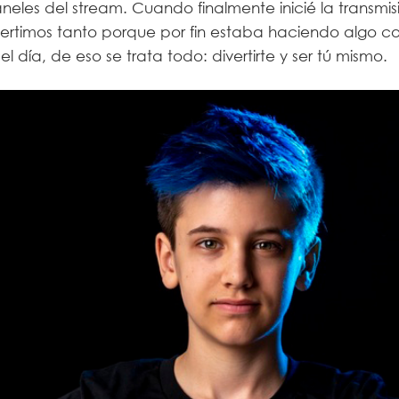
paneles del stream. Cuando finalmente inicié la transmi
vertimos tanto porque por fin estaba haciendo algo 
el día, de eso se trata todo: divertirte y ser tú mismo.