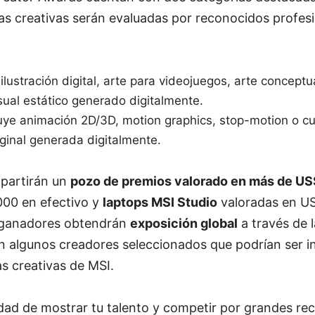
s creativas serán evaluadas por reconocidos profesi
 ilustración digital, arte para videojuegos, arte conceptu
sual estático generado digitalmente.
luye animación 2D/3D, motion graphics, stop-motion o cu
ginal generada digitalmente.
partirán un
pozo de premios valorado en más de U
00 en efectivo y
laptops MSI Studio
valoradas en U
s ganadores obtendrán
exposición global
a través de 
on algunos creadores seleccionados que podrían ser i
s creativas de MSI.
idad de mostrar tu talento y competir por grandes r