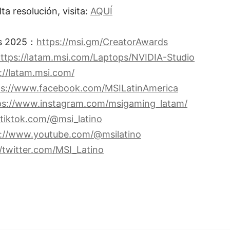
ta resolución, visita:
AQUÍ
ds 2025：
https://msi.gm/CreatorAwards
ttps://latam.msi.com/Laptops/NVIDIA-Studio
://latam.msi.com/
ps://www.facebook.com/MSILatinAmerica
ps://www.instagram.com/msigaming_latam/
/tiktok.com/@msi_latino
s://www.youtube.com/@msilatino
//twitter.com/MSI_Latino