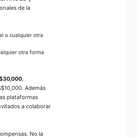
onales de la
al o cualquier otra
alquier otra forma
S$30,000
,
S$10,000. Además
las plataformas
nvitados a colaborar
ecompensas. No la