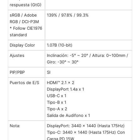
respuesta (GtG)
sRGB / Adobe
139% / 97.8% / 99.3%
RGB / DCI-P3M
* Follow CIE1976
standard
Display Color
1.07B (10-bit)
Ajustes
Inclinación: -5° ~ 20° / Altura: 0~100mm /
Giro: -30° ~ 30°
PIP/PBP
SI
Puertos de E/S
HDMI™ 2.1 x 2
DisplayPort 1.4a x 1
USB-C x 1
Tipo-B x 1
Tipo-A x 2
Salida de Audifono x 1
Nota:
DisplayPort: 3440 x 1440 (Hasta 175Hz)
Tipo-C: 3440 x 1440 (Hasta 175Hz) Con
Carga PD 15W