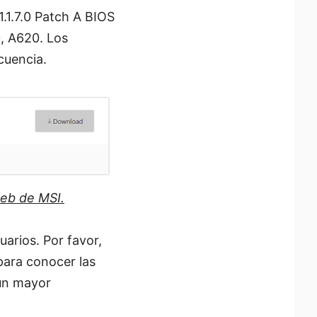
.1.7.0 Patch A BIOS
, A620. Los
cuencia.
web de MSI.
arios. Por favor,
para conocer las
 un mayor