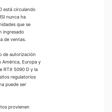
 está circulando
MSI nunca ha
unidades que se
n ingresado
ca de ventas.
o de autorización
n América, Europa y
ce RTX 5090 D y la
itos regulatorios
ina puede ser
ctos provienen