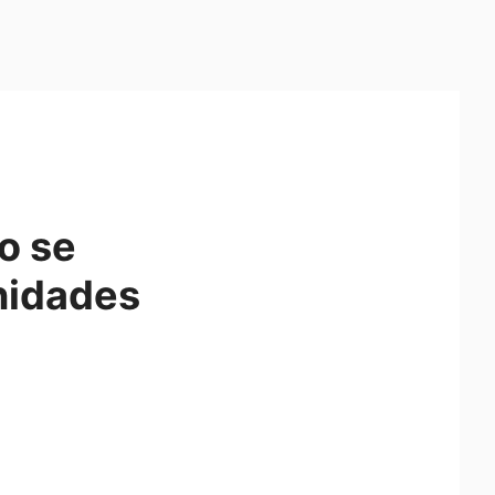
o se
unidades
o