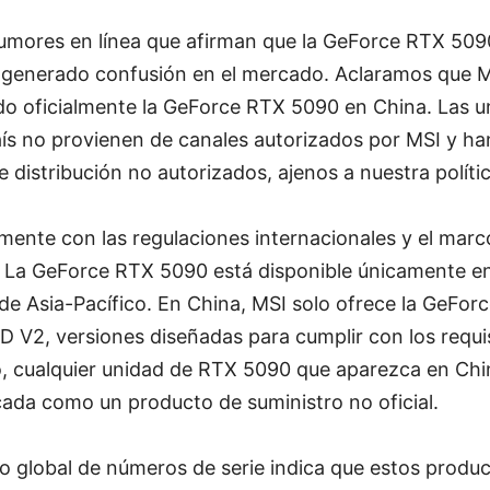
umores en línea que afirman que la GeForce RTX 5090
a generado confusión en el mercado. Aclaramos que 
ido oficialmente la GeForce RTX 5090 en China. Las 
aís no provienen de canales autorizados por MSI y ha
 distribución no autorizados, ajenos a nuestra políti
ente con las regulaciones internacionales y el marc
. La GeForce RTX 5090 está disponible únicamente e
e Asia-Pacífico. En China, MSI solo ofrece la GeFor
V2, versiones diseñadas para cumplir con los requis
to, cualquier unidad de RTX 5090 que aparezca en Ch
cada como un producto de suministro no oficial.
o global de números de serie indica que estos produ