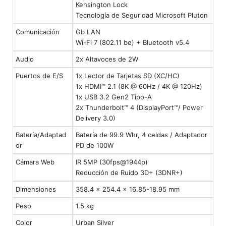
Kensington Lock
Tecnología de Seguridad Microsoft Pluton
Comunicación
Gb LAN
Wi-Fi 7 (802.11 be) + Bluetooth v5.4
Audio
2x Altavoces de 2W
Puertos de E/S
1x Lector de Tarjetas SD (XC/HC)
1x HDMI™ 2.1 (8K @ 60Hz / 4K @ 120Hz)
1x USB 3.2 Gen2 Tipo-A
2x Thunderbolt™ 4 (DisplayPort™/ Power
Delivery 3.0)
Batería/Adaptad
Batería de 99.9 Whr, 4 celdas / Adaptador
or
PD de 100W
Cámara Web
IR 5MP (30fps@1944p)
Reducción de Ruido 3D+ (3DNR+)
Dimensiones
358.4 x 254.4 x 16.85-18.95 mm
Peso
1.5 kg
Color
Urban Silver