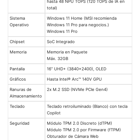
hasta 48 NPU TOPS (120 TOPS de IA en
total)
Sistema
Windows 11 Home (MSI recomienda
Operativo
Windows 11 Pro para negocios.)
Windows 11 Pro
Chipset
SoC Integrado
Memoria
Memoria en Paquete
Máx. 32GB
Pantalla
16” UHD+ (3840x2400), OLED
Gráficos
Hasta Intel® Arc™ 140V GPU
Ranuras de
2x M.2 SSD (NVMe PCIe Gen4)
Almacenamiento
Teclado
Teclado retroiluminado (Blanco) con tecla
Copilot
Seguridad
Módulo TPM 2.0 Discreto (dTPM)
Módulo TPM 2.0 por Firmware (fTPM)
Obturador de Cámara Web