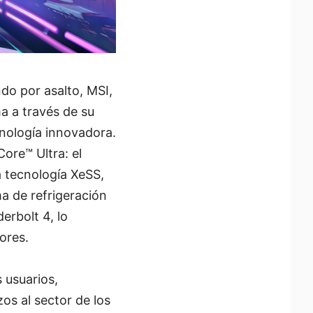
do por asalto, MSI,
a a través de su
cnología innovadora.
ore™ Ultra: el
 tecnología XeSS,
ma de refrigeración
erbolt 4, lo
ores.
 usuarios,
os al sector de los