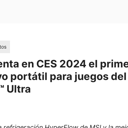
tos
enta en CES 2024 el prim
vo portátil para juegos d
 Ultra
a refrigeración HyperFlow de MSI y la mej