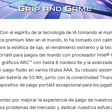
Con el espíritu de la tecnología de IA tomando el mun
ps premium líder en el mundo, lo ha tomado con calm
re la estética de lujo, el rendimiento extremo y la te
ortátil para juegos del mundo con procesador Intel® C
 gráficos ARC™ con hasta 8 núcleos Xe y la avanzada
n juego fluido en varios títulos AAA. Su robusto siste
n batería de 53 Wh, junto con la conectividad Thund
spositivo de juego portátil excepcional para los jugad
iso por mejorar la experiencia de juego de nuestros
os problemas del mercado y dedicar nuestros esfuerz