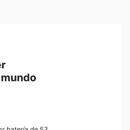
er
el mundo
or batería de 53