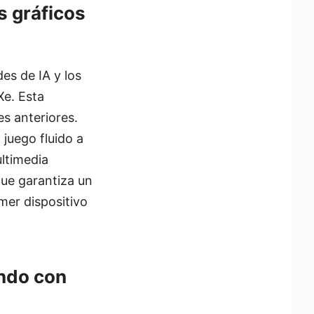
s gráficos
es de IA y los
Xe. Esta
es anteriores.
juego fluido a
ltimedia
ue garantiza un
mer dispositivo
undo con