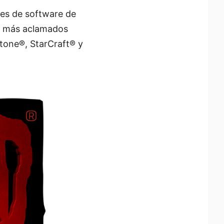
res de software de
os más aclamados
stone®, StarCraft® y