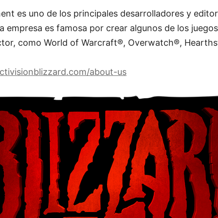
ent es uno de los principales desarrolladores y edito
 la empresa es famosa por crear algunos de los jueg
sector, como World of Warcraft®, Overwatch®, Hearth
ctivisionblizzard.com/about-us