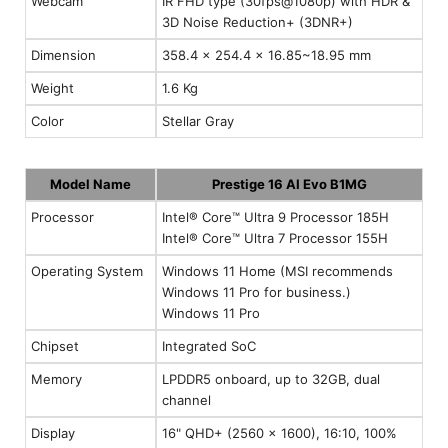
Webcam
IR FHD type (30fps@1080p) with HDR &
3D Noise Reduction+ (3DNR+)
Dimension
358.4 x 254.4 x 16.85~18.95 mm
Weight
1.6 Kg
Color
Stellar Gray
Model Name
Prestige 16 AI Evo B1MG
Processor
Intel® Core™ Ultra 9 Processor 185H
Intel® Core™ Ultra 7 Processor 155H
Operating System
Windows 11 Home (MSI recommends
Windows 11 Pro for business.)
Windows 11 Pro
Chipset
Integrated SoC
Memory
LPDDR5 onboard, up to 32GB, dual
channel
Display
16" QHD+ (2560 x 1600), 16:10, 100%