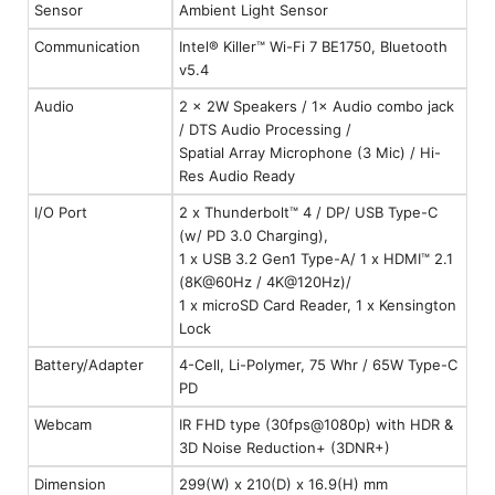
Sensor
Ambient Light Sensor
Communication
Intel® Killer™ Wi-Fi 7 BE1750, Bluetooth
v5.4
Audio
2 × 2W Speakers / 1× Audio combo jack
/ DTS Audio Processing /
Spatial Array Microphone (3 Mic) / Hi-
Res Audio Ready
I/O Port
2 x Thunderbolt™ 4 / DP/ USB Type-C
(w/ PD 3.0 Charging),
1 x USB 3.2 Gen1 Type-A/ 1 x HDMI™ 2.1
(8K@60Hz / 4K@120Hz)/
1 x microSD Card Reader, 1 x Kensington
Lock
Battery/Adapter
4-Cell, Li-Polymer, 75 Whr / 65W Type-C
PD
Webcam
IR FHD type (30fps@1080p) with HDR &
3D Noise Reduction+ (3DNR+)
Dimension
299(W) x 210(D) x 16.9(H) mm