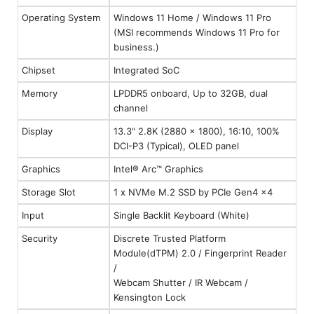
Operating System
Windows 11 Home / Windows 11 Pro
(MSI recommends Windows 11 Pro for
business.)
Chipset
Integrated SoC
Memory
LPDDR5 onboard, Up to 32GB, dual
channel
Display
13.3" 2.8K (2880 x 1800), 16:10, 100%
DCI-P3 (Typical), OLED panel
Graphics
Intel® Arc™ Graphics
Storage Slot
1 x NVMe M.2 SSD by PCIe Gen4 x4
Input
Single Backlit Keyboard (White)
Security
Discrete Trusted Platform
Module(dTPM) 2.0 / Fingerprint Reader
/
Webcam Shutter / IR Webcam /
Kensington Lock