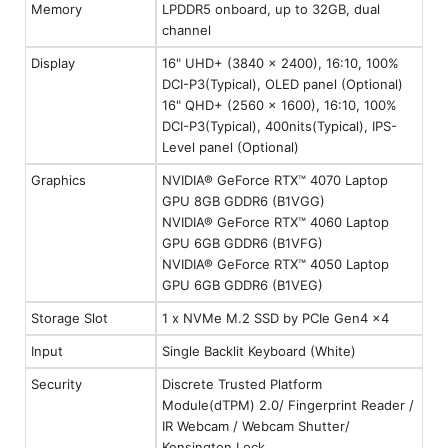
Memory
LPDDR5 onboard, up to 32GB, dual
channel
Display
16" UHD+ (3840 x 2400), 16:10, 100%
DCI-P3(Typical), OLED panel (Optional)
16" QHD+ (2560 x 1600), 16:10, 100%
DCI-P3(Typical), 400nits(Typical), IPS-
Level panel (Optional)
Graphics
NVIDIA® GeForce RTX™ 4070 Laptop
GPU 8GB GDDR6 (B1VGG)
NVIDIA® GeForce RTX™ 4060 Laptop
GPU 6GB GDDR6 (B1VFG)
NVIDIA® GeForce RTX™ 4050 Laptop
GPU 6GB GDDR6 (B1VEG)
Storage Slot
1 x NVMe M.2 SSD by PCIe Gen4 x4
Input
Single Backlit Keyboard (White)
Security
Discrete Trusted Platform
Module(dTPM) 2.0/ Fingerprint Reader /
IR Webcam / Webcam Shutter/
Kensington Lock