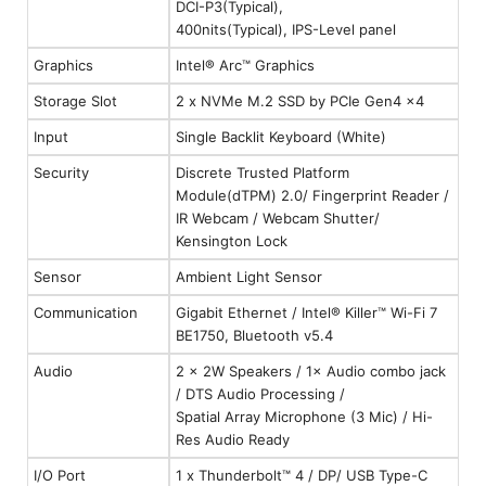
DCI-P3(Typical),
400nits(Typical), IPS-Level panel
Graphics
Intel® Arc™ Graphics
Storage Slot
2 x NVMe M.2 SSD by PCIe Gen4 x4
Input
Single Backlit Keyboard (White)
Security
Discrete Trusted Platform
Module(dTPM) 2.0/ Fingerprint Reader /
IR Webcam / Webcam Shutter/
Kensington Lock
Sensor
Ambient Light Sensor
Communication
Gigabit Ethernet / Intel® Killer™ Wi-Fi 7
BE1750, Bluetooth v5.4
Audio
2 × 2W Speakers / 1× Audio combo jack
/ DTS Audio Processing /
Spatial Array Microphone (3 Mic) / Hi-
Res Audio Ready
I/O Port
1 x Thunderbolt™ 4 / DP/ USB Type-C