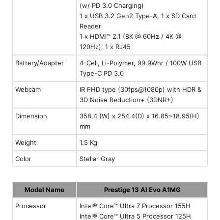
(w/ PD 3.0 Charging)
1 x USB 3.2 Gen2 Type-A, 1 x SD Card
Reader
1 x HDMI™ 2.1 (8K @ 60Hz / 4K @
120Hz), 1 x RJ45
Battery/Adapter
4-Cell, Li-Polymer, 99.9Whr / 100W USB
Type-C PD 3.0
Webcam
IR FHD type (30fps@1080p) with HDR &
3D Noise Reduction+ (3DNR+)
Dimension
358.4 (W) x 254.4(D) x 16.85~18.95(H)
mm
Weight
1.5 Kg
Color
Stellar Gray
Model Name
Prestige 13 AI Evo A1MG
Processor
Intel® Core™ Ultra 7 Processor 155H
Intel® Core™ Ultra 5 Processor 125H