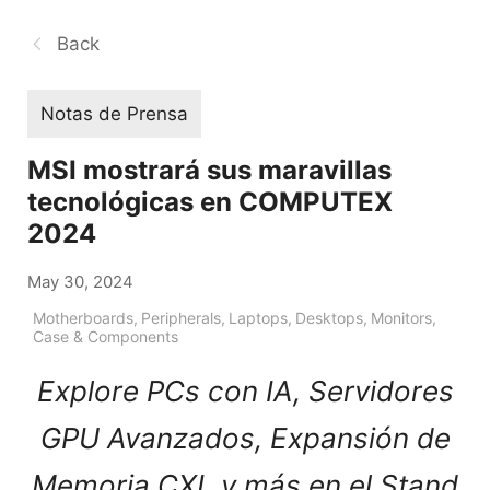
Back
Notas de Prensa
MSI mostrará sus maravillas
tecnológicas en COMPUTEX
2024
May 30, 2024
Motherboards
,
Peripherals
,
Laptops
,
Desktops
,
Monitors
,
Case & Components
Explore PCs con IA, Servidores
GPU Avanzados, Expansión de
Memoria CXL y más en el Stand