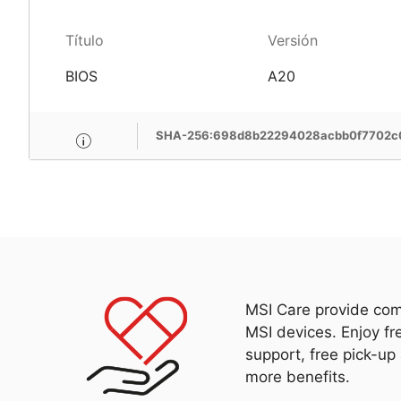
Título
Versión
BIOS
A20
SHA-256:698d8b22294028acbb0f7702c
MSI Care provide com
MSI devices. Enjoy fr
support, free pick-up
more benefits.