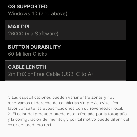
OS SUPPORTED
Windows 10 (and above)
MAX DPI
26000 (via Software)
BUTTON DURABILITY
60 Million Clicks
CABLE LENGTH
2m FriXionFree Cable (USB-C to A)
1. Las especificaciones pueden variar entre zonas y nos
reservamos el derecho de cambiarlas sin previo aviso. Por
favor consulte las especificaciones con su revendedor local.
2. El color del producto puede estar afectado por la fotografía
y la configuración del monitor, y por tal motivo puede diferir del
color del producto real.