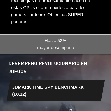
tecnologías de procesamiento hacen de
estas GPUs el arma perfecta para los
gamers hardcore. Obtén tus SUPER
poderes.
Hasta
52%
mayor desempeño
DESEMPEÑO REVOLUCIONARIO EN
JUEGOS
3DMARK TIME SPY BENCHMARK
(DX12)
™