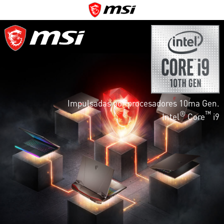
Impulsadas por procesadores 10ma Gen.
®
™
Intel
Core
i9