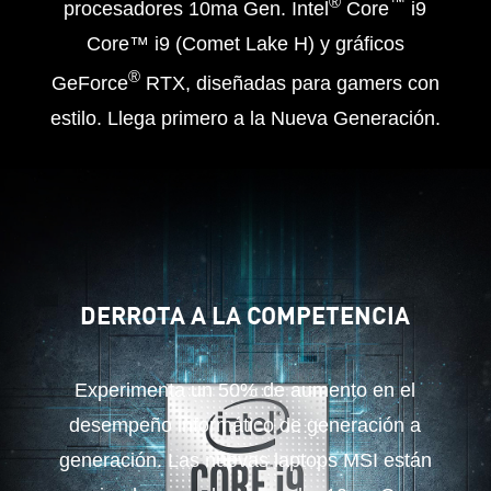
®
™
procesadores 10ma Gen. Intel
Core
i9
Core™ i9 (Comet Lake H) y gráficos
®
GeForce
RTX, diseñadas para gamers con
estilo. Llega primero a la Nueva Generación.
DERROTA A LA COMPETENCIA
Experimenta un 50% de aumento en el
desempeño informático de generación a
generación. Las nuevas laptops MSI están