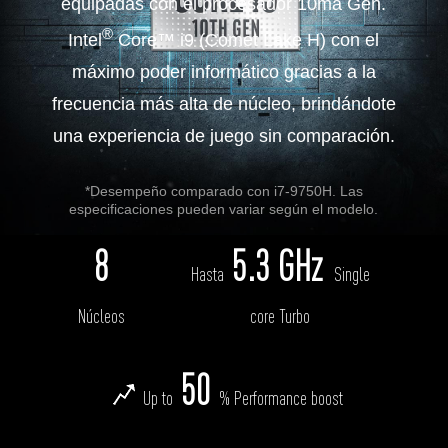
equipadas con el procesador 10ma Gen.
®
Intel
Core™ i9 (Comet Lake H) con el
máximo poder informático gracias a la
frecuencia más alta de núcleo, brindándote
una experiencia de juego sin comparación.
*Desempeño comparado con i7-9750H. Las
especificaciones pueden variar según el modelo.
8
5.3 GHz
Hasta
Single
Núcleos
core Turbo
50
Up to
% Performance boost