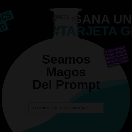
GANA UN
UNETE
Y
#TARJETA G
Seamos
Magos
Del Prompt
D
e
s
c
r
i
b
e
l
o
q
u
e
t
e
g
u
s
t
a
r
í
a
c
r
e
a
r
.
.
|