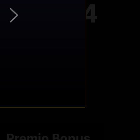
o - 2024
rev****ai
R
Premio Bonus