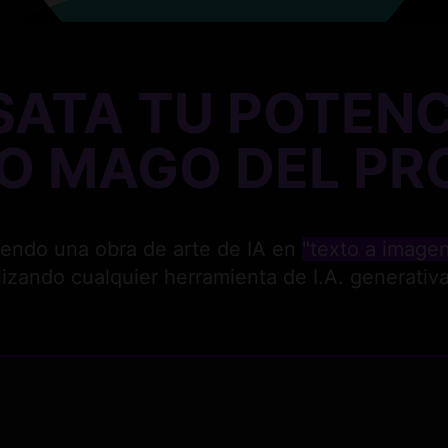
SATA TU POTENC
O MAGO DEL
PR
iendo una obra de arte de IA en
"texto a image
lizando cualquier herramienta de I.A. genera