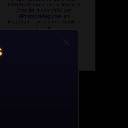
USD En Steam
compartiendo el
post de la campaña con
#PromptMagician
en
Instagram, Twitter, Facebook, o
Tik Tok.
S
Gran Premio
x1
PC con GeForce RTX 4080 SU