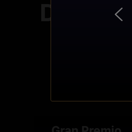
Del 5 a
Eur****ald
Enric****tama
Gran Premio