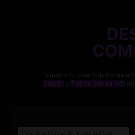
DE
COM
Muestra tu creatividad compart
Dragón
y
Tarjeta Gráfica MSI
uti
Describa lo que le gustaría crear.......