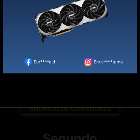
l 26 de Marz
貓奴****貓棒
Kurn****iawan
chian****ite
Aleja****dz92
_.per****ero._
Naz****tsola
PREMIOS A GANA
deni****huk73
idolg****ars69
da****hon
th****124
ANUNCIO DE GANADORES
Segundo