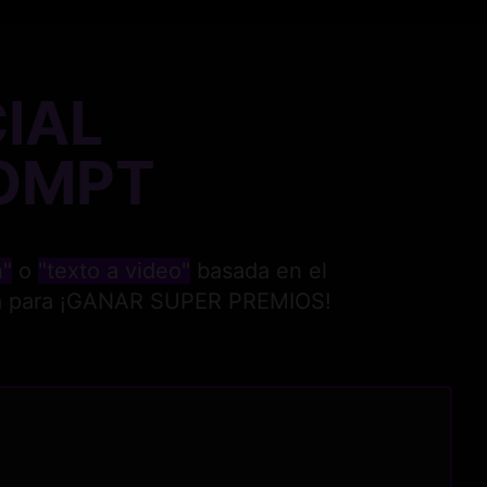
IAL
OMPT
n"
o
"texto a video"
basada en el
tiva para ¡GANAR SUPER PREMIOS!