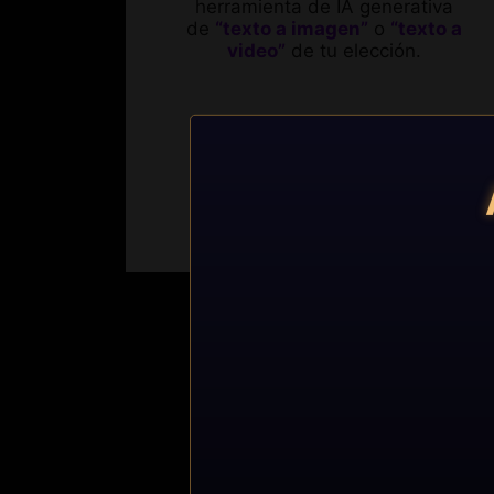
herramienta de IA generativa
de
“texto a imagen”
o
“texto a
video”
de tu elección.
Segundo Premio
x2
eta Gráfica GeForce RTX 4070 Ti
SUPER VENTUS 3X OC