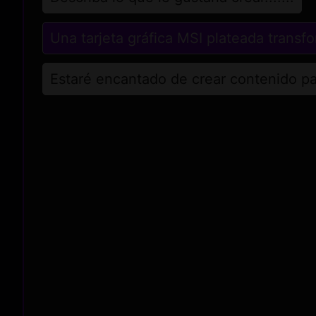
Una tarjeta gráfica MSI plateada trans
Estaré encantado de crear contenido par