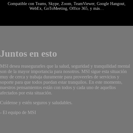
Compatible con Teams, Skype, Zoom, TeamViewer, Google Hangout,
WebEx, GoToMeeting, Office 365, y más…
Juntos en esto
MSI desea reasegurarles que la salud, seguridad y tranquilidad mental
son de la mayor importancia para nosotros. MSI sigue esta situación
muy de cerca y trabaja duramente para proveerles de servicios y
soporte para que todos puedan estar tranquilos. En este momento,
nuestros pensamientos están con todos y cada uno de aquellos
afectados por esta situación.
Cuídense y estén seguros y saludables.
- El equipo de MSI