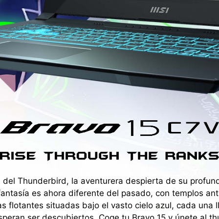
 del Thunderbird, la aventurera despierta de su profund
fantasía es ahora diferente del pasado, con templos an
as flotantes situadas bajo el vasto cielo azul, cada una l
peran ser descubiertos. Coge tu Bravo 15 y únete al th