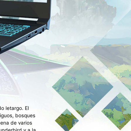
o letargo. El
tiguos, bosques
lena de varios
underbird y a la