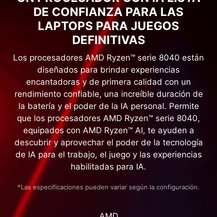
DE CONFIANZA PARA LAS
LAPTOPS PARA JUEGOS
DEFINITIVAS
Los procesadores AMD Ryzen™ serie 8040 están
diseñados para brindar experiencias
encantadoras y de primera calidad con un
rendimiento confiable, una increíble duración de
la batería y el poder de la IA personal. Permite
que los procesadores AMD Ryzen™ serie 8040,
equipados con AMD Ryzen™ AI, te ayuden a
descubrir y aprovechar el poder de la tecnología
de IA para el trabajo, el juego y las experiencias
habilitadas para IA.
*Las especificaciones pueden variar según la configuración.
AMD