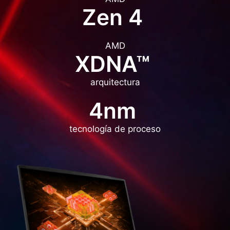
Zen 4
AMD
XDNA™
arquitectura
4nm
tecnología de proceso