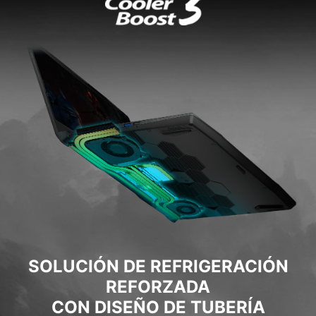
SOLUCIÓN DE REFRIGERACIÓN
REFORZADA
CON DISEÑO DE TUBERÍA
COMPARTIDA
Presentamos la nueva función de tubo
compartido, un tubo de calor acoplado tanto a la
CPU como a la GPU diseñado para mejorar la
capacidad térmica y liberar rendimiento de la
CPU. Con el Cooler Boost 5 de MSI, los jugadores
podrán explorar complejos mundos de juego sin
contratiempos.