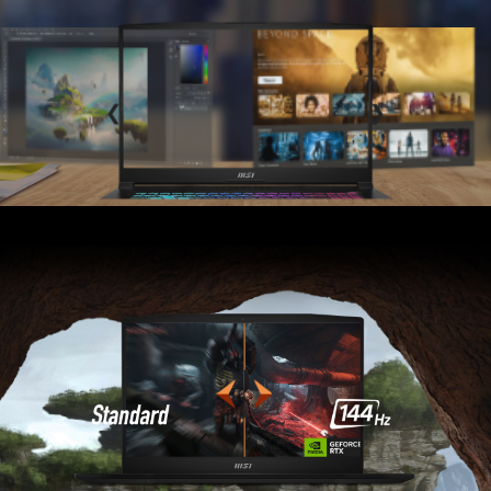
PANTALLA RÁPIDA Y FLUIDA
No se pierda ni un segundo con los
impresionantes efectos visuales y la suave tasa
de refresco de la pantalla IPS de 144 Hz.
ILUMINA CON ESTILO DE JUEGO