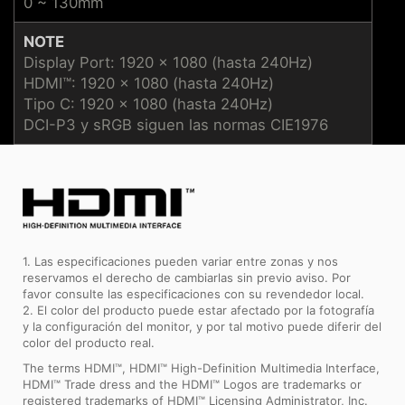
0 ~ 130mm
NOTE
Display Port: 1920 x 1080 (hasta 240Hz)
HDMI™: 1920 x 1080 (hasta 240Hz)
Tipo C: 1920 x 1080 (hasta 240Hz)
DCI-P3 y sRGB siguen las normas CIE1976
1. Las especificaciones pueden variar entre zonas y nos
reservamos el derecho de cambiarlas sin previo aviso. Por
favor consulte las especificaciones con su revendedor local.
2. El color del producto puede estar afectado por la fotografía
y la configuración del monitor, y por tal motivo puede diferir del
color del producto real.
The terms HDMI™, HDMI™ High-Definition Multimedia Interface,
HDMI™ Trade dress and the HDMI™ Logos are trademarks or
registered trademarks of HDMI™ Licensing Administrator, Inc.