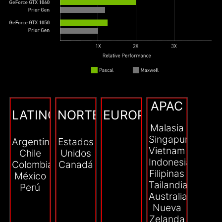
APAC
LATINOAMÉRICA
NORTEAMÉRICA
EUROPA
Malasia
Singapur
Argentina
Estados
Vietnam
Chile
Unidos
Indonesia
Colombia
Canadá
Filipinas
México
Tailandia
Perú
Australia
Nueva
Zelanda