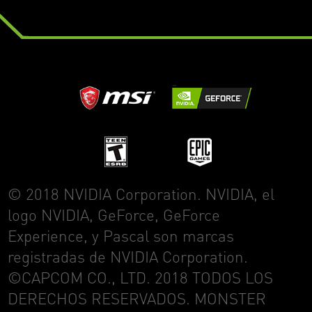
© 2018 NVIDIA Corporation. NVIDIA, el
logo NVIDIA, GeForce, GeForce
Experience, y Pascal son marcas
registradas de NVIDIA Corporation.
©CAPCOM CO., LTD. 2018 TODOS LOS
DERECHOS RESERVADOS. MONSTER