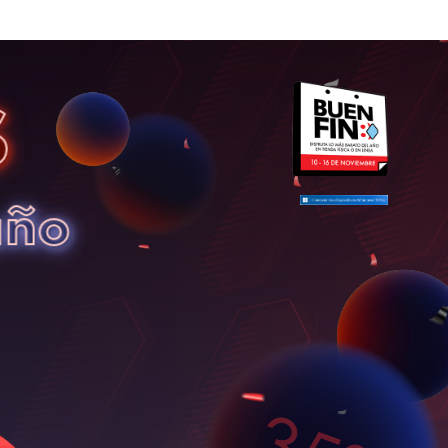
S
año