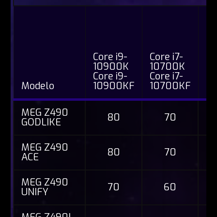
Co
1
Co
1
Core i9-
Core i7-
Co
10900K
10700K
1
Core i9-
Core i7-
Co
Modelo
10900KF
10700KF
1
MEG Z490
80
70
GODLIKE
MEG Z490
80
70
ACE
MEG Z490
70
60
UNIFY