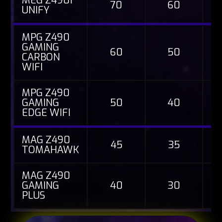
MEG Z490I
70
60
UNIFY
MPG Z490
GAMING
60
50
CARBON
WIFI
MPG Z490
GAMING
50
40
EDGE WIFI
MAG Z490
45
35
TOMAHAWK
MAG Z490
GAMING
40
30
PLUS