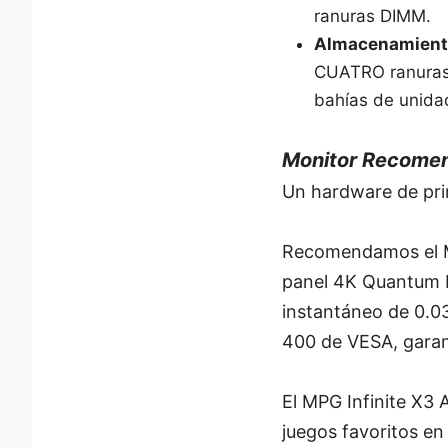
ranuras DIMM.
Almacenamient
CUATRO ranuras 
bahías de unidad 
Monitor Recome
Un hardware de pri
Recomendamos el M
panel 4K Quantum D
instantáneo de 0.0
400 de VESA, garant
El MPG Infinite X3 
juegos favoritos en 