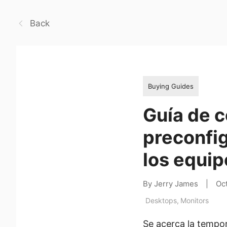
Back
Buying Guides
Guía de 
preconfig
los equip
By Jerry James
|
Oc
Desktops
,
Monitors
Se acerca la tempo