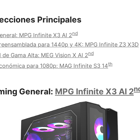
ecciones Principales
nd
neral: MPG Infinite X3 AI 2
reensamblada para 1440p y 4K: MPG Infinite Z3 X3D
nd
 de Gama Alta: MEG Vision X AI 2
th
onómica para 1080p: MAG Infinite S3 14
n
ming General:
MPG Infinite X3 AI 2