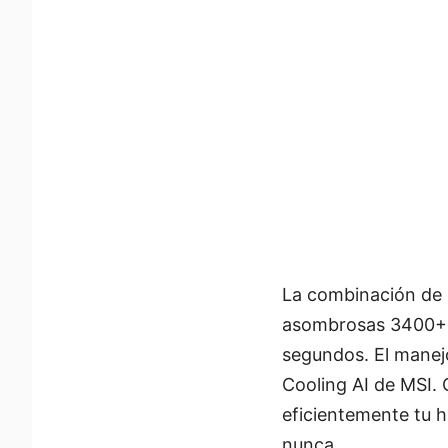
La combinación de 
asombrosas 3400+ T
segundos. El manejo
Cooling AI de MSI. C
eficientemente tu 
nunca.