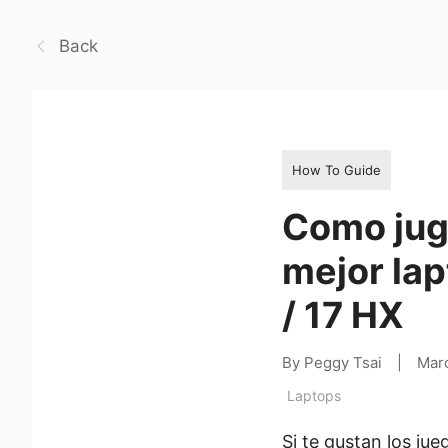
Back
How To Guide
Como jug
mejor lap
/ 17 HX
By Peggy Tsai
|
Mar
Laptops
Si te gustan los ju