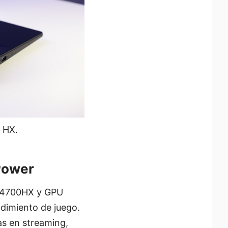
7 HX.
 Power
 14700HX y GPU
dimiento de juego.
as en streaming,