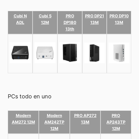
Cubi N
Cubi 5
PRO
PRO DP21
PRO DP10
ADL
12M
DP180
13M
13M
13th
PCs todo en uno
Modern
Modern
PRO AP272
PRO
AM272 12M
AM242TP
13M
AP243TP
12M
12M