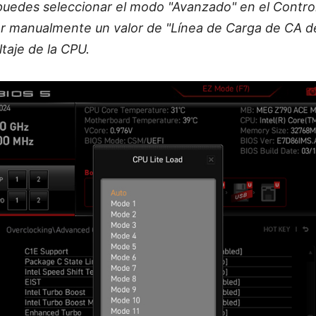
puedes seleccionar el modo "Avanzado" en el Contro
ar manualmente un valor de "Línea de Carga de CA d
ltaje de la CPU.