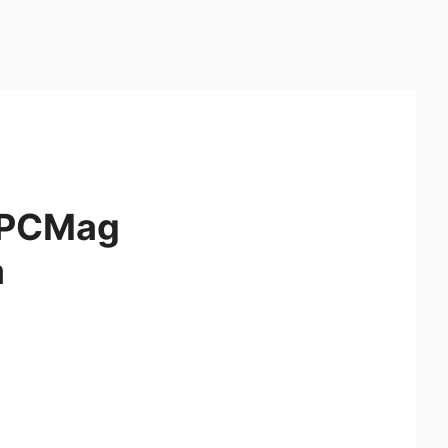
s PCMag
a