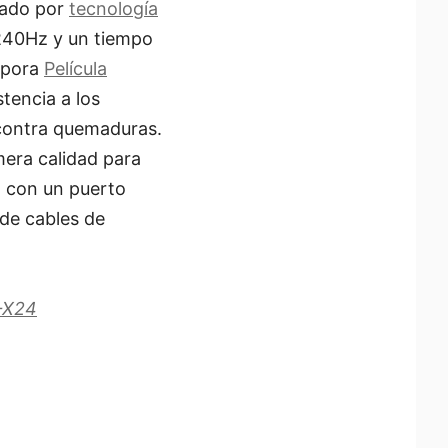
sado por
tecnología
 240Hz y un tiempo
rpora
Película
tencia a los
 contra quemaduras.
mera calidad para
a con un puerto
de cables de
-X24