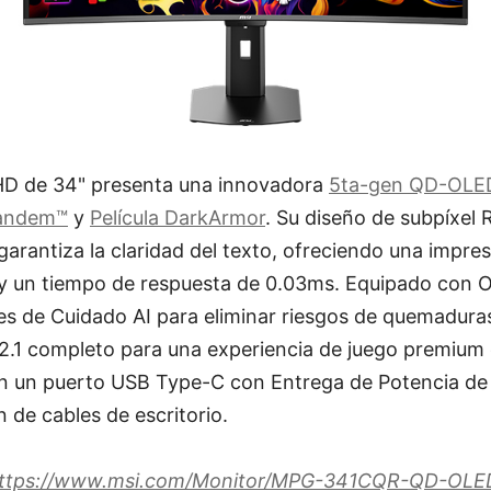
D de 34" presenta una innovadora
5ta-gen QD-OLE
Tandem™
y
Película DarkArmor
. Su diseño de subpíxel 
 garantiza la claridad del texto, ofreciendo una impre
y un tiempo de respuesta de 0.03ms. Equipado con 
s de Cuidado AI para eliminar riesgos de quemadura
2.1 completo para una experiencia de juego premium 
 un puerto USB Type-C con Entrega de Potencia de
ón de cables de escritorio.
ttps://www.msi.com/Monitor/MPG-341CQR-QD-OLE