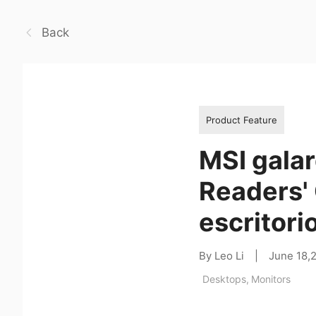
Back
Product Feature
MSI gala
Readers'
escritori
By Leo Li
|
June 18,
Desktops
,
Monitors