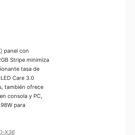
D
panel con
RGB Stripe minimiza
sionante tasa de
OLED Care 3.0
s, también ofrece
en consola y PC,
 98W para
D-X36