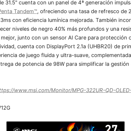
e 31.5" cuenta con un panel de 4ª generación impul
Penta Tandem™
, ofreciendo una tasa de refresco de
03ms con eficiencia lumínica mejorada. También inco
ecer niveles de negro 40% más profundos y una resis
 mejor, junto con un sensor AI Care para protección
ividad, cuenta con DisplayPort 2.1a (UHBR20) de pri
riencia de juego fluida y ultra-suave, complementad
rega de potencia de 98W para simplificar la gestión 
ttps://www.msi.com/Monitor/MPG-322UR-QD-OLED
W12G