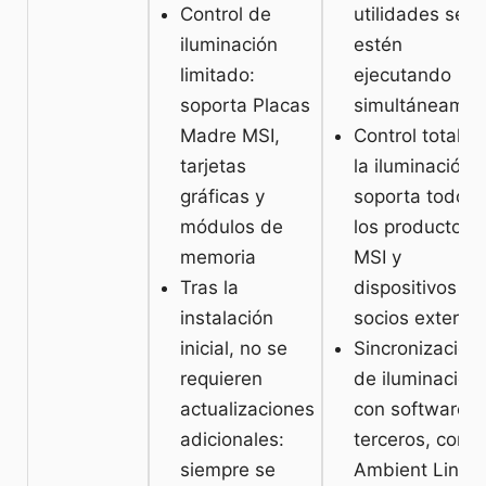
Control de
utilidades se
iluminación
estén
limitado:
ejecutando
soporta Placas
simultáneamen
Madre MSI,
Control total d
tarjetas
la iluminación:
gráficas y
soporta todos
módulos de
los productos
memoria
MSI y
Tras la
dispositivos de
instalación
socios externo
inicial, no se
Sincronización
requieren
de iluminación
actualizaciones
con software 
adicionales:
terceros, como
siempre se
Ambient Link y