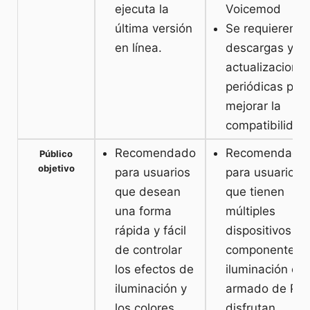
ejecuta la
Voicemod
última versión
Se requieren
en línea.
descargas y
actualizacione
periódicas par
mejorar la
compatibilidad
Recomendado
Recomendado
Público
objetivo
para usuarios
para usuarios
que desean
que tienen
una forma
múltiples
rápida y fácil
dispositivos y
de controlar
componentes 
los efectos de
iluminación en
iluminación y
armado de PC 
los colores.
disfrutan