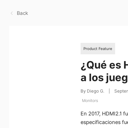
Back
Product Feature
¿Qué es 
a los jue
By Diego G.
|
Septe
Monitors
En 2017, HDMI2.1 fu
especificaciones fu