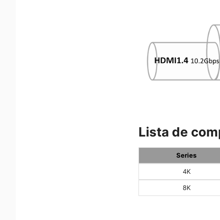
Lista de com
Series
4K
8K