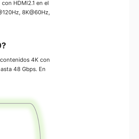
 con HDMI2.1 en el
4K@120Hz, 8K@60Hz,
0?
 contenidos 4K con
hasta 48 Gbps. En