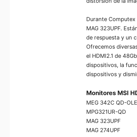
distorsión de la im
Durante Computex 
MAG 323UPF. Están 
de respuesta y un c
Ofrecemos diversas
el HDMI2.1 de 48Gbp
dispositivos, la fu
dispositivos y dismi
Monitores MSI H
MEG 342C QD-OL
MPG321UR-QD
MAG 323UPF
MAG 274UPF