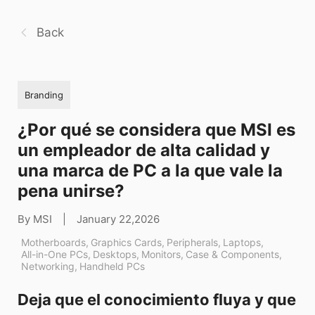
Back
Branding
¿Por qué se considera que MSI es
un empleador de alta calidad y
una marca de PC a la que vale la
pena unirse?
By MSI
|
January 22,2026
Motherboards
,
Graphics Cards
,
Peripherals
,
Laptops
,
All-in-One PCs
,
Desktops
,
Monitors
,
Case & Components
,
Networking
,
Handheld PCs
Deja que el conocimiento fluya y que