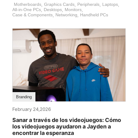
[...]
Motherboards
,
Graphics Cards
,
Peripherals
,
Laptops
,
All-in-One PCs
,
Desktops
,
Monitors
,
Case & Components
,
Networking
,
Handheld PCs
Branding
February 24,2026
Sanar a través de los videojuegos: Cómo
los videojuegos ayudaron a Jayden a
encontrar la esperanza