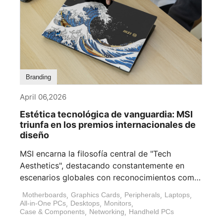
Branding
April 06,2026
Estética tecnológica de vanguardia: MSI
triunfa en los premios internacionales de
diseño
MSI encarna la filosofía central de "Tech
Aesthetics", destacando constantemente en
escenarios globales con reconocimientos como
el Red Dot [...]
Motherboards
,
Graphics Cards
,
Peripherals
,
Laptops
,
All-in-One PCs
,
Desktops
,
Monitors
,
Case & Components
,
Networking
,
Handheld PCs