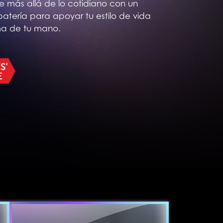
e más allá de lo cotidiano con un
batería para apoyar tu estilo de vida
lma de tu mano.