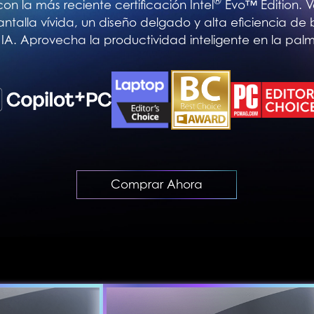
®
on la más reciente certificación Intel
Evo™ Edition. V
ntalla vívida, un diseño delgado y alta eficiencia de 
a IA. Aprovecha la productividad inteligente en la pa
Comprar Ahora