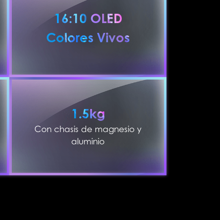
16:10 OLED
Colores Vivos
1.5kg
Con chasis de magnesio y
aluminio