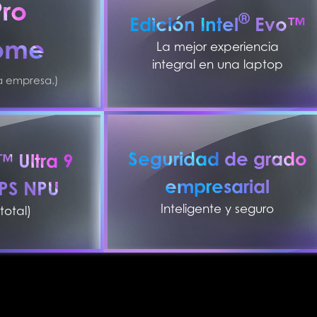
Pro
®
Edición Intel
Evo™
ome
La mejor experiencia
integral en una laptop
a empresa.)
Seguridad de grado
 Ultra 9
empresarial
OPS NPU
Inteligente y seguro
total)