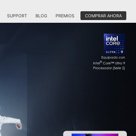
SUPPORT
BLOG
PREMIOS
COMPRAR AHORA
Equipado con
®
Intel
Core™ Ultra 9
Procesador (Serie 2)