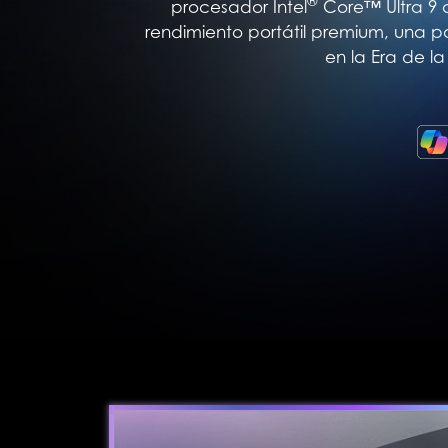
®
procesador Intel
Core™ Ultra 9 c
rendimiento portátil premium, una pa
en la Era de l