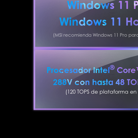
Windows 11 
Windows 11 H
(MSI recomienda Windows 11 Pro par
®
Procesador Intel
Core™
288V con hasta 48 T
(120 TOPS de plataforma en 