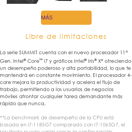
MÁS
Libre de limitaciones
a
La serie SUMMIT cuenta con el nuevo procesador 11
®
™
®
®
e
Gen. Intel
Core
i7 y gráficos Intel
Iris
X
ofreciendo
un desempeño poderoso y alta portabilidad, lo que te
mantendrá en constante movimiento. El procesador 4-
core mejora la productividad y acelera el flujo de
trabajo, permitiendo a los usuarios de negocios
móviles afrontar cualquier tarea demandante más
rápido que nunca.
**La benchmark de desempeño de la CPU está
basada en i7-1185G7 comparado con i7-1065G7, el
resultado puede variar según la configuración.