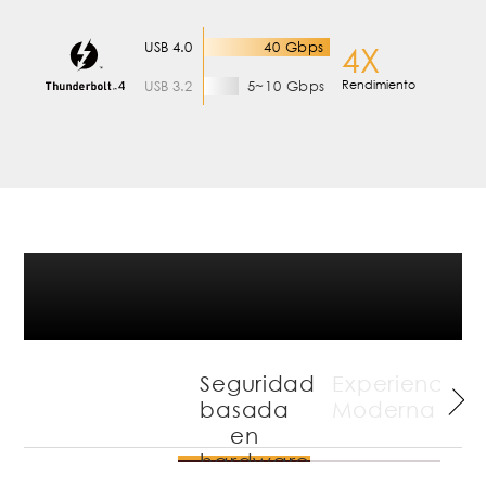
USB 4.0
40 Gbps
4X
USB 3.2
5~10 Gbps
Rendimiento
Seguridad de grado
empresarial
Seguridad
Experiencia
P
basada
Moderna
en
P
hardware