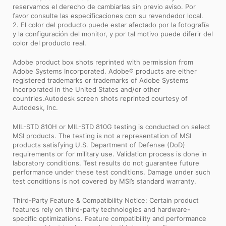
reservamos el derecho de cambiarlas sin previo aviso. Por
favor consulte las especificaciones con su revendedor local.
2. El color del producto puede estar afectado por la fotografía
y la configuración del monitor, y por tal motivo puede diferir del
color del producto real.
Adobe product box shots reprinted with permission from
Adobe Systems Incorporated. Adobe® products are either
registered trademarks or trademarks of Adobe Systems
Incorporated in the United States and/or other
countries.Autodesk screen shots reprinted courtesy of
Autodesk, Inc.
MIL-STD 810H or MIL-STD 810G testing is conducted on select
MSI products. The testing is not a representation of MSI
products satisfying U.S. Department of Defense (DoD)
requirements or for military use. Validation process is done in
laboratory conditions. Test results do not guarantee future
performance under these test conditions. Damage under such
test conditions is not covered by MSI’s standard warranty.
Third-Party Feature & Compatibility Notice: Certain product
features rely on third-party technologies and hardware-
specific optimizations. Feature compatibility and performance