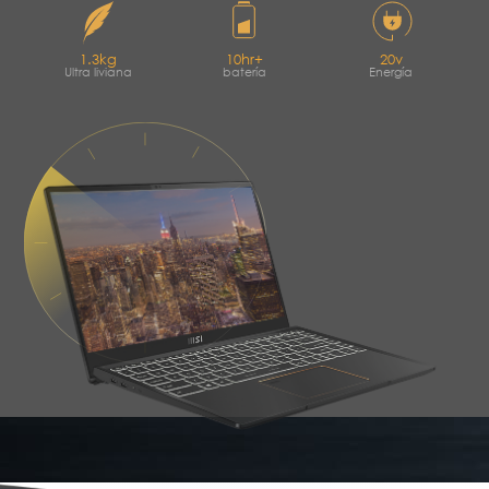
1.3
kg
10
hr+
20
v
Ultra liviana
batería
Energía