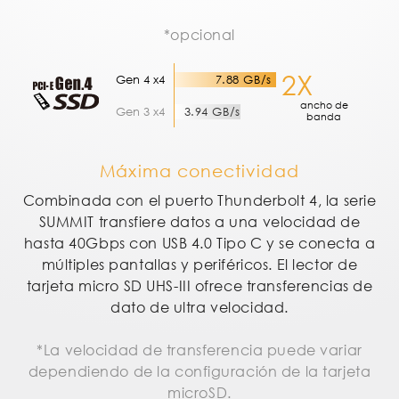
*opcional
2X
Gen 4 x4
7.88 GB/s
ancho de
Gen 3 x4
3.94 GB/s
banda
Máxima conectividad
Combinada con el puerto Thunderbolt 4, la serie
SUMMIT transfiere datos a una velocidad de
hasta 40Gbps con USB 4.0 Tipo C y se conecta a
múltiples pantallas y periféricos. El lector de
tarjeta micro SD UHS-III ofrece transferencias de
dato de ultra velocidad.
*La velocidad de transferencia puede variar
dependiendo de la configuración de la tarjeta
microSD.