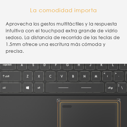
Teclado funcional intuitivo para el
El Toque en los negocios
La comodidad importa
trabajo
Aprovecha los gestos multitáctiles y la respuesta
La pantalla táctil facilita la navegación a través
La tecla de acceso sin tener que presionar Fn.
intuitiva con el touchpad extra grande de vidrio
de los gestos multitáctiles como el
Presiona F12 para compartir tus ideas con
sedoso. La distancia de recorrido de las teclas de
desplazemiento rápido, zoom y más.
colegas y clientes.
1.5mm ofrece una escritura más cómoda y
precisa.
*opcional