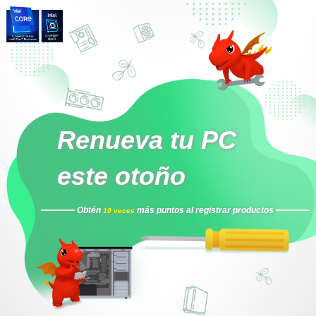
Renueva tu PC
este otoño
Obtén
más puntos al registrar productos
10 veces