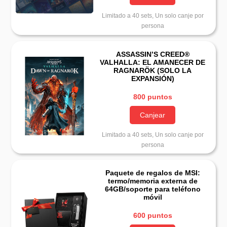
Limitado a 40 sets, Un solo canje por
persona
ASSASSIN’S CREED®
VALHALLA: EL AMANECER DE
RAGNARÖK (SOLO LA
EXPANSIÓN)
800 puntos
Canjear
Limitado a 40 sets, Un solo canje por
persona
Paquete de regalos de MSI:
termo/memoria externa de
64GB/soporte para teléfono
móvil
600 puntos