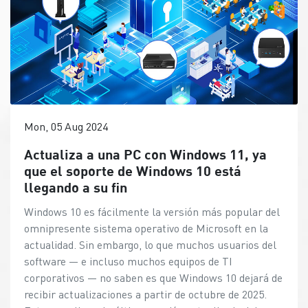
Mon, 05 Aug 2024
Actualiza a una PC con Windows 11, ya
que el soporte de Windows 10 está
llegando a su fin
Windows 10 es fácilmente la versión más popular del omnipresente sistema operativo de Microsoft en la actualidad. Sin embargo, lo que muchos usuarios del software — e incluso muchos equipos de TI corporativos — no saben es que Windows 10 dejará de recibir actualizaciones a partir de octubre de 2025. Esto se aplica a la última versión actualizada del sistema operativo — 22H2 lanzada en 2022 — lo que significa que las versiones anteriores dejarán de recibir soporte aún antes. Potencialmente, un gran número de PCs con Windows 10 de los que dependen las empresas para su trabajo diario podrían quedarse sin actualizaciones críticas de seguridad y no seguridad. A su vez, esto podría exponer estos PCs a nuevas amenazas de seguridad y pérdida de funcionalidad con el tiempo. Por ejemplo, las vulnerabilidades de conocimiento público, incluidas aquellas que son reveladas regularmente por investigadores de seguridad, no serían corregidas en PCs con Windows 10 desactualizados. Para tener una idea del tamaño de la amenaza, el Instituto Nacional de Estándares y Tecnología de los Estados Unidos analizó más de 4,000 nuevas vulnerabilidades y exposiciones comunes (CVEs) en su base de datos en los primeros cuatro meses de 2024. Para las empresas que continúan utilizando PCs desactualizados, estas nuevas amenazas a la ciberseguridad serán difíciles de defender. Esto se debe a que la base fundamental de sus PCs no ha sido actualizada a la versión más reciente y segura para mantener fuera los ataques maliciosos. Notablemente, los investigadores de seguridad de Microsoft también han descubierto una tendencia creciente en la explotación de vulnerabilidades de hardware y firmware en la CPU, la memoria y el disco duro, por ejemplo, para atacar los sistemas. Este comportamiento malicioso se está volviendo cada vez más prevalente, y dicho malware es difícil de detectar o eliminar. Una vez infectados, los usuarios no tienen más opción que reinstalar el sistema o reemplazar el disco duro. Más importante aún, estas vulnerabilidades no solo amenazan la seguridad de la información de los usuarios, sino que también tienen serios impactos indirectos en el mundo real. Por ejemplo, en los últimos años, el ransomware ha paralizado computadoras en instituciones críticas como hospitales y estaciones de servicio, resultando en pérdidas irreparables. Acción necesaria antes que tarde Para la mayoría de las empresas, ahora es un buen momento para actualizar sus flotas de PCs con Windows 10 para disfrutar de nuevas funciones junto con actualizaciones de seguridad continuas que les permitan funcionar sin preocupaciones. Aunque algunas PCs pueden recibir actualizaciones de software de Windows 11, esto depende del hardware y también requiere un esfuerzo significativo por parte de los equipos de TI para gestionar y proporcionar una migración sin problemas. Por ejemplo, las últimas PCs de MSI listas para Windows 11 están diseñadas pensando en los usuarios empresariales. Con Intel vPro integrado, no solo mejoran la seguridad sino también la manejabilidad, productividad y estabilidad. Como parte de la plataforma Intel vPro, estas PCs de MSI con los últimos procesadores tendrán detección de amenazas asistida por silicio incorporada, lo que permite mejorar las defensas para las empresas y dificulta que los actores maliciosos exploten vulnerabilidades. Al mismo tiempo, las herramientas de gestión potentes y fáciles de usar con Intel vPro permiten a los equipos de TI obtener mayor visibilidad en los puntos finales para reducir configuraciones incorrectas y parches omitidos. Esto cierra las lagunas comunes explotadas por los actores maliciosos. Desde una mini PC compacta hasta máquinas todo-en-uno que brindan conveniencia, rendimiento y factores de forma elegantes, especialmente para escenarios de atención al cliente, estas nuevas PCs de MSI con Windows 11 brindarán una ventaja comercial crítica a las organizaciones. Es importante notar que Windows 11 tiene requisitos más estrictos para el Módulo de Plataforma Segura (TPM), lo que significa que el hardware en estas PCs es moderno y “endurecido” para soportar funciones de seguridad que protegen contra las últimas amenazas. Una PC que ejecute Windows 11 debe tener un módulo TPM, que es un criptoprocesador seguro diseñado para llevar a cabo operaciones criptográficas. Esto ayuda a un dispositivo a realizar autenticación a través de una clave única grabada en el chip y asegura la integridad de la plataforma al tomar y almacenar medidas de seguridad del proceso de arranque. En el Modo Seguro de Windows 11, el sistema realiza una verificación durante el inicio para comprobar si el código del programa de arranque y las claves coinciden con la información almacenada en el chip TPM, asegurando que no se han realizado modificaciones. Esta es solo una de las formas importantes en que Windows 11, junto con hardware de PC más moderno construido con la seguridad en mente, está ayudando a mantener a los usuarios y a las empresas más seguros en línea. Como de costumbre, mantenerse vigilante es la medida de protección más importante que se puede tomar. Dicho esto, las funciones de seguridad en Windows 11 también ayudarán a proporcionar detección y protección en tiempo real. Encontrar la PC adecuada Con tantas opciones, ¿qué debería buscar una empresa en una PC con Windows 11? Debería buscar PCs de grado empresarial que vengan no solo con el sistema operativo más reciente, sino también con hardware más seguro que proteja contra amenazas cibernéticas desde el primer momento. Además de mejorar la postura defensiva, los últimos procesadores enfocados en IA de Intel también ayudan a aumentar la productividad del personal, al llevar herramientas de IA a cada persona que pueda beneficiarse de ellas. Las nuevas PCs con Windows 11 de MSI ayudan a las organizaciones a mantenerse actualizadas con el mejor rendimiento disponible para empoderar a sus usuarios a maximizar su potencial, mientras aseguran que sus defensas cibernéticas estén listas para nuevas amenazas. La serie MSI Cubi NUC, famosa como PC compacta, por ejemplo, cumple con los requisitos para una variedad de industrias, como clínicas o minoristas o cualquier negocio que busque reducir el desorden en sus espacios de trabajo limitados. Mientras tanto, la serie MSI PRO puede ser utilizada en una variedad de entornos de oficina, donde el rendimiento y la conectividad se entregan a través de una PC que ahorra espacio. Al mismo tiempo, la serie MSI Modern AIO atraerá a las áreas de recepción en establecimientos de hospitalidad, donde su diseño elegante y ordenado complementará el estilo del lugar mientras entrega el rendimiento requerido. También admite una serie de otros casos de uso. Considera los diversos escenarios que una organización podría enfrentar: Pequeñas y medianas empresas: Al igual que las grandes empresas, las PYME necesitan el rendimiento de las últimas PCs para operar de manera eficiente y para que el personal trabaje de manera productiva. La serie Mini PC de MSI, que incluye los modelos DP10 y DP21, ofrece un rendimiento potente en un tamaño sorprendentemente compacto, con volúmenes de 1.1 litros o 2.3 litros. Cada uno de estos mini PCs viene con opciones de procesadores robustos y una variedad de puertos IO útiles para diferentes escenarios. Por ejemplo, el PRO DP10 admite hasta cuatro pantallas, lo que permite ejecutar múltiples programas simultáneamente con facilidad. El PRO DP21, por su parte, cuenta con puertos COM y USB, que se pueden conectar a escáneres de códigos de barras, impresoras de recibos, así como controladores de motores o sistemas de visión en una fábrica inteligente. Salud/Cuidado médico: Los PCs más pequeños ocupan menos espacio, lo que permite colocar otro equipo en un entorno médico o de cuidado médico abarrotado. Aquí, la serie Cubi N, Cubi 5, Cubi NUC y Cubi de ultra mini PCs de MSI destacan como opciones obvias para la próxima actualización de PC. Con una huella pequeña de solo 0.66 litros, la serie Cubi ofrece un rendimiento increíble que rivaliza con muchos ordenadores de escritorio de tamaño completo. Por ejemplo, el Cubi 5, a pesar de su tamaño mini, ofrece conexiones Thunderbolt 4, USB-C, HDMI y DisplayPort. Los puertos Ethernet duales en ambas series Cubi pueden mejorar la seguridad de la red al mantener separadas las conexiones de internet e intranet, evitando accesos no autorizados. También sirve como respaldo confiable en caso de que un puerto falle, ya que el otro se activará de inmediato. Educación: La serie AIO de MSI está diseñada para la productividad, pero también será útil para los estudiantes que prefieren una interfaz elegante y fácil de usar presentada en formato AIO. Estos PCs también incluyen una cámara web integrada con Windows Hello y software Tobii Aware para seguridad biométrica, así como tecnologías Anti-Flicker y Less Blue Light de MSI para reducir la fatiga ocular durante el uso prolongado, lo que beneficiará enormemente a un entorno educativo. Además, la serie Modern AIO incluye múltiples puertos (como USB Type-A, Type-C y HDMI in/out), lo que la hace versátil para diferentes necesidades de conectividad. El sistema admite hasta 64 GB de RAM DDR4 y cuenta con opciones de almacenamiento actualizables con ranuras M.2 SSD y HDD/SSD de 2.5 pulgadas. Actualiza para la continuidad del negocio Con el final del soporte para Windows 10 acercándose, las empresas deben apresurarse a actualizar sus PCs a nuevos sistemas Windows 11 que ofrezcan actualizaciones de seguridad actualizadas, rendimiento robusto y capacidad de gestión. A través de esto, también aumentan la eficiencia mediante el soporte para las últimas aplicaciones como la IA. Un sistema operativo actualizado, Windows 11, ofrece seguridad mejorada, mejor gestión del equipo y aumento de la productividad. Esto se ve reforzado por el software exclusivo de